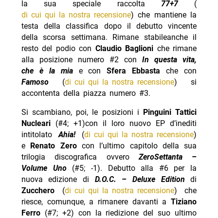
la sua speciale raccolta
77+7
(
di cui qui la nostra recensione
) che mantiene la
testa della classifica dopo il debutto vincente
della scorsa settimana. Rimane stabileanche il
resto del podio con
Claudio Baglioni
che rimane
alla posizione numero #2 con
In questa vita,
che è la mia
e con
Sfera Ebbasta
che con
Famoso
(
di cui qui la nostra recensione
) si
accontenta della piazza numero #3.
Si scambiano, poi, le posizioni i
Pinguini Tattici
Nucleari
(#4; +1)con il loro nuovo EP d’inediti
intitolato
Ahia!
(
di cui qui la nostra recensione
)
e
Renato Zero
con l’ultimo capitolo della sua
trilogia discografica ovvero
ZeroSettanta –
Volume Uno
(#5; -1). Debutto alla #6 per la
nuova edizione di
D.O.C. – Deluxe Edition
di
Zucchero
(
di cui qui la nostra recensione
) che
riesce, comunque, a rimanere davanti a
Tiziano
Ferro
(#7; +2) con la riedizione del suo ultimo