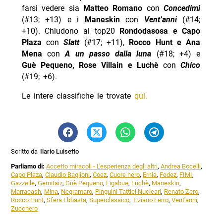
farsi vedere sia
Matteo Romano
con
Concedimi
(#13; +13) e i
Maneskin
con
Vent’anni
(#14;
+10). Chiudono al top20
Rondodasosa e Capo
Plaza
con
Slatt
(#17; +11),
Rocco Hunt e Ana
Mena
con
A un passo dalla luna
(#18; +4) e
Guè Pequeno, Rose Villain e Luchè
con
Chico
(#19; +6).
Le intere classifiche le trovate
qui.
Scritto da
Ilario Luisetto
Parliamo di:
Accetto miracoli - L'esperienza degli altri
,
Andrea Bocelli
,
Capo Plaza
,
Claudio Baglioni
,
Coez
,
Cuore nero
,
Ernia
,
Fedez
,
FIMI
,
Gazzelle
,
Gemitaiz
,
Guè Pequeno
,
Ligabue
,
Luchè
,
Maneskin
,
Marracash
,
Mina
,
Negramaro
,
Pinguini Tattici Nucleari
,
Renato Zero
,
Rocco Hunt
,
Sfera Ebbasta
,
Superclassico
,
Tiziano Ferro
,
Vent'anni
,
Zucchero