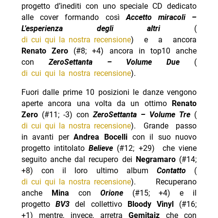
progetto d’inediti con uno speciale CD dedicato
alle cover formando così
Accetto miracoli –
L’esperienza degli altri
(
di cui qui la nostra recensione
) e a ancora
Renato Zero
(#8; +4) ancora in top10 anche
con
ZeroSettanta – Volume Due
(
di cui qui la nostra recensione
).
Fuori dalle prime 10 posizioni le danze vengono
aperte ancora una volta da un ottimo
Renato
Zero
(#11; -3) con
ZeroSettanta – Volume Tre
(
di cui qui la nostra recensione
). Grande passo
in avanti per
Andrea Bocelli
con il suo nuovo
progetto intitolato
Believe
(#12; +29) che viene
seguito anche dal recupero dei
Negramaro
(#14;
+8) con il loro ultimo album
Contatto
(
di cui qui la nostra recensione
). Recuperano
anche
Mina
con
Orione
(#15; +4) e il
progetto
BV3
del collettivo
Bloody Vinyl
(#16;
+1) mentre, invece, arretra
Gemitaiz
che con