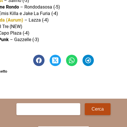
st
– Salmo (-3)
ane Rondo
– Rondodasosa (-5)
Emis Killa e Jake La Furia (-4)
da (Aurum)
– Lazza (-4)
Il Tre (NEW)
Capo Plaza (-4)
 Punk
– Gazzelle (-3)
setto
Ricerca
per: