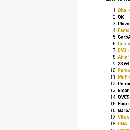
Obe
–
OK
– 
Plaz
Famo
GarbA
Gemel
BV3
–
Ahia!
23 6
Pers
Mr.Fi
Petri
Emanu
QVC9 
Fuori
Garb
Vita 
DNA