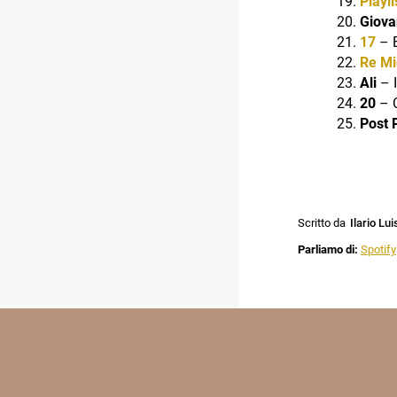
Playli
Giov
17
– 
Re Mi
Ali
– 
20
– 
Post
Scritto da
Ilario Lui
Parliamo di:
Spotify