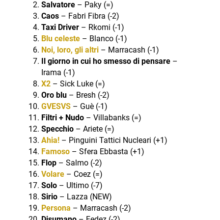
Salvatore
– Paky (=)
Caos
– Fabri Fibra (-2)
Taxi Driver
– Rkomi (-1)
Blu celeste
– Blanco (-1)
Noi, loro, gli altri
– Marracash (-1)
Il giorno in cui ho smesso di pensare
–
Irama (-1)
X2
– Sick Luke (=)
Oro blu
– Bresh (-2)
GVESVS
– Guè (-1)
Filtri + Nudo
– Villabanks (=)
Specchio
– Ariete (=)
Ahia!
– Pinguini Tattici Nucleari (+1)
Famoso
– Sfera Ebbasta (+1)
Flop
– Salmo (-2)
Volare
– Coez (=)
Solo
– Ultimo (-7)
Sirio
– Lazza (NEW)
Persona
– Marracash (-2)
Disumano
– Fedez (-2)