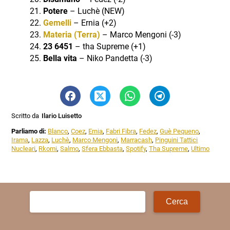
Potere
– Luchè (NEW)
Gemelli
– Ernia (+2)
Materia (Terra)
– Marco Mengoni (-3)
23 6451
– tha Supreme (+1)
Bella vita
– Niko Pandetta (-3)
Scritto da
Ilario Luisetto
Parliamo di:
Blanco
,
Coez
,
Ernia
,
Fabri Fibra
,
Fedez
,
Guè Pequeno
,
Irama
,
Lazza
,
Luchè
,
Marco Mengoni
,
Marracash
,
Pinguini Tattici
Nucleari
,
Rkomi
,
Salmo
,
Sfera Ebbasta
,
Spotify
,
Tha Supreme
,
Ultimo
Ricerca
per: