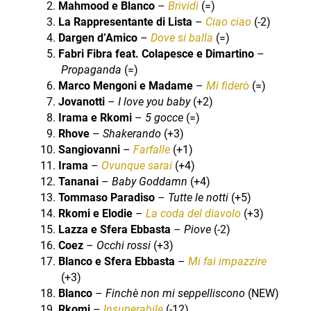
Mahmood e Blanco
–
Brividi
(=)
La Rappresentante di Lista
–
Ciao ciao
(-2)
Dargen d’Amico
–
Dove si balla
(=)
Fabri Fibra feat. Colapesce e Dimartino
–
Propaganda
(=)
Marco Mengoni e Madame
–
Mi fiderò
(=)
Jovanotti
–
I love you baby
(+2)
Irama e Rkomi
–
5 gocce
(=)
Rhove
–
Shakerando
(+3)
Sangiovanni
–
Farfalle
(+1)
Irama
–
Ovunque sarai
(+4)
Tananai
–
Baby Goddamn
(+4)
Tommaso Paradiso
–
Tutte le notti
(+5)
Rkomi e Elodie
–
La coda del diavolo
(+3)
Lazza e Sfera Ebbasta
–
Piove
(-2)
Coez
–
Occhi rossi
(+3)
Blanco e Sfera Ebbasta
–
Mi fai impazzire
(+3)
Blanco
–
Finchè non mi seppelliscono
(NEW)
Rkomi
–
Insuperabile
(-12)