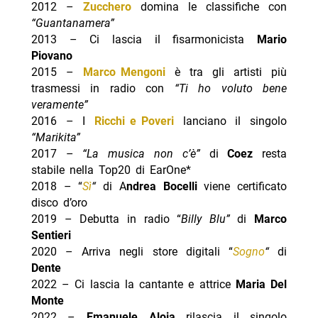
2012 –
Zucchero
domina le classifiche con
“Guantanamera”
2013 – Ci lascia il fisarmonicista
Mario
Piovano
2015 –
Marco Mengoni
è tra gli artisti più
trasmessi in radio con
“Ti ho voluto bene
veramente”
2016 – I
Ricchi e Poveri
lanciano il singolo
“Marikita”
2017 –
“La musica non c’è”
di
Coez
resta
stabile nella Top20 di EarOne*
2018 – “
Sì
“
di A
ndrea Bocelli
viene certificato
disco d’oro
2019 – Debutta in radio “
Billy Blu”
di
Marco
Sentieri
2020 – Arriva negli store digitali “
Sogno
“
di
Dente
2022 – Ci lascia la cantante e attrice
Maria Del
Monte
2022 –
Emanuele Aloia
rilascia il singolo