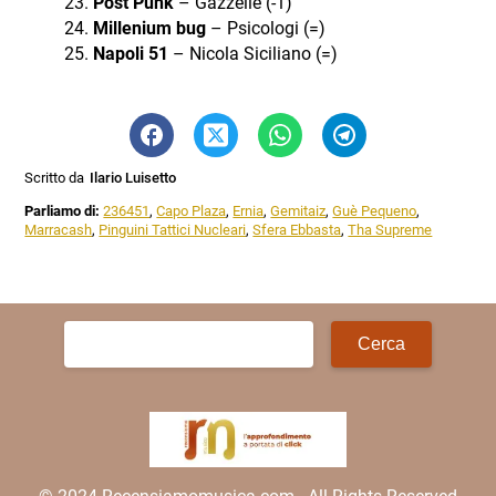
Post Punk
– Gazzelle (-1)
Millenium bug
– Psicologi (=)
Napoli 51
– Nicola Siciliano (=)
Scritto da
Ilario Luisetto
Parliamo di:
236451
,
Capo Plaza
,
Ernia
,
Gemitaiz
,
Guè Pequeno
,
Marracash
,
Pinguini Tattici Nucleari
,
Sfera Ebbasta
,
Tha Supreme
Ricerca
per: