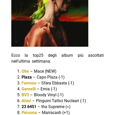
Ecco la top25 degli album più ascoltati
nell’ultima settimana:
Obe
– Mace (NEW)
Plaza
– Capo Plaza (-1)
Famoso
– Sfera Ebbasta (-1)
Gemelli
– Ernia (-1)
BV3
– Bloody Vinyl (-1)
Ahia!
– Pinguini Tattici Nucleari (-1)
23 6451
– tha Supreme (=)
Persona
– Marracash (+1)