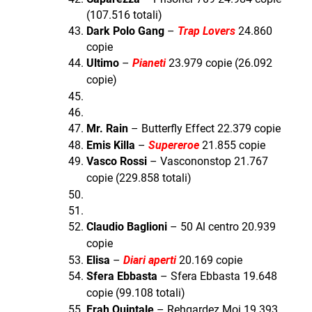
(107.516 totali)
Dark Polo Gang
–
Trap Lovers
24.860
copie
Ultimo
–
Pianeti
23.979 copie (26.092
copie)
Mr. Rain
– Butterfly Effect 22.379 copie
Emis Killa
–
Supereroe
21.855 copie
Vasco Rossi
– Vascononstop 21.767
copie (229.858 totali)
Claudio Baglioni
– 50 Al centro 20.939
copie
Elisa
–
Diari aperti
20.169 copie
Sfera Ebbasta
– Sfera Ebbasta 19.648
copie (99.108 totali)
Frah Quintale
– Rehgardez Moi 19.393