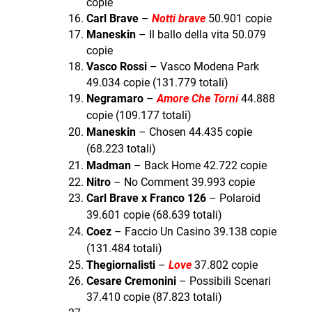
copie
Carl Brave
–
Notti brave
50.901 copie
Maneskin
– Il ballo della vita 50.079
copie
Vasco Rossi
– Vasco Modena Park
49.034 copie (131.779 totali)
Negramaro
–
Amore Che Torni
44.888
copie (109.177 totali)
Maneskin
– Chosen 44.435
copie
(68.223 totali)
Madman
– Back Home 42.722 copie
Nitro
– No Comment 39.993 copie
Carl Brave x Franco 126
– Polaroid
39.601 copie (68.639 totali)
Coez
– Faccio Un Casino 39.138
copie
(131.484 totali)
Thegiornalisti
–
Love
37.802 copie
Cesare Cremonini
– Possibili Scenari
37.410 copie (87.823 totali)