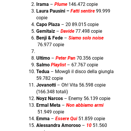
Irama
–
Plume
146.472 copie
Laura Pausini –
Fatti sentire
99.999
copie
Capo Plaza
– 20 89.015 copie
Gemitaiz
–
Davide
77.498 copie
Benji & Fede
–
Siamo solo noise
76.977 copie
Ultimo
–
Peter Pan
70.356 copie
Salmo
Playlist
– 67.767 copie
Tedua
– Mowgli il disco della giungla
59.782 copie
Jovanotti
– Oh! Vita 56.598 copie
(166.348 totali)
Noyz Narcos
– Enemy 56.139 copie
Ermal Meta
–
Non abbiamo armi
51.949 copie
Emma
–
Essere Qui
51.859 copie
Alessandra Amoroso
–
10
51.560