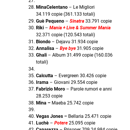
MinaCelentano
– Le Migliori
34.119
copie (361.133 totali)
Guè Pequeno
–
Sinatra
33.791 copie
Riki
–
Mania + Live & Summer Mania
32.371 copie (120.543 totali)
Biondo
– Dejavu 31.934 copie
Annalisa
–
Bye bye
31.905 copie
Ghali
– Album 31.499 copie (160.036
totali)
Calcutta
– Evergreen 30.426 copie
Irama
– Giovani 29.554 copie
Fabrizio Moro
– Parole rumori e anni
28.253 copie
Mina –
Maeba 25.742 copie
Vegas Jones –
Bellaria 25.471 copie
Luchè
–
Potere
25.095 copie
Caparezza
– Prisoner 709 24.984 copie