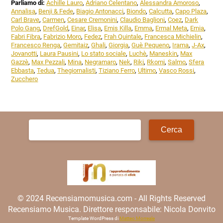
Parliamo di:
Achille Lauro
,
Adriano Celentano
,
Alessandra Amoroso
,
Annalisa
,
Benji & Fede
,
Biagio Antonacci
,
Biondo
,
Calcutta
,
Capo Plaza
,
Carl Brave
,
Carmen
,
Cesare Cremonini
,
Claudio Baglioni
,
Coez
,
Dark
Polo Gang
,
DrefGold
,
Einar
,
Elisa
,
Emis Killa
,
Emma
,
Ermal Meta
,
Ernia
,
Fabri Fibra
,
Fabrizio Moro
,
Fedez
,
Frah Quintale
,
Francesca Michielin
,
Francesco Renga
,
Gemitaiz
,
Ghali
,
Giorgia
,
Guè Pequeno
,
Irama
,
J-Ax
,
Jovanotti
,
Laura Pausini
,
Lo stato sociale
,
Luchè
,
Maneskin
,
Max
Gazzè
,
Max Pezzali
,
Mina
,
Negramaro
,
Nek
,
Riki
,
Rkomi
,
Salmo
,
Sfera
Ebbasta
,
Tedua
,
Thegiornalisti
,
Tiziano Ferro
,
Ultimo
,
Vasco Rossi
,
Zucchero
Ricerca
per:
© 2024 Recensiamomusica.com - All Rights Reserved
Recensiamo Musica. Direttore responsabile: Nicola Donvito
Template WordPress di
Matteo Morreale