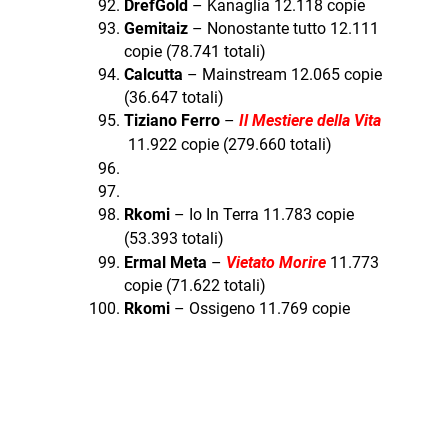
DrefGold
– Kanaglia 12.118 copie
Gemitaiz
– Nonostante tutto 12.111
copie (78.741 totali)
Calcutta
– Mainstream 12.065 copie
(36.647 totali)
Tiziano Ferro
–
Il Mestiere della Vita
11.922 copie (279.660
totali)
Rkomi
– Io In Terra 11.783 copie
(53.393
totali)
Ermal Meta
–
Vietato Morire
11.773
copie (71.622 totali)
Rkomi
– Ossigeno 11.769 copie