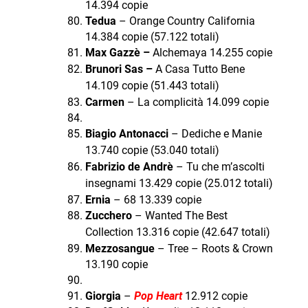
14.394 copie
Tedua
– Orange Country California
14.384 copie (57.122 totali)
Max Gazzè –
Alchemaya 14.255 copie
Brunori Sas
–
A Casa Tutto Bene
14.109 copie (51.443
totali)
Carmen
– La complicità 14.099 copie
Biagio Antonacci
– Dediche e Manie
13.740 copie (53.040 totali)
Fabrizio de Andrè
– Tu che m’ascolti
insegnami 13.429 copie (25.012 totali)
Ernia
– 68 13.339 copie
Zucchero
– Wanted The Best
Collection 13.316 copie (42.647 totali)
Mezzosangue
– Tree – Roots & Crown
13.190 copie
Giorgia
–
Pop Heart
12.912 copie