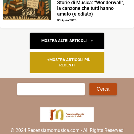
Storie di Musica: “Wonderwall”,
la canzone che tutti hanno
amato (e odiato)
03 Aprile 2026
Navigazione
MOSTRA ALTRI ARTICOLI
articoli
MOSTRA ARTICOLI PIÙ
RECENTI
Ricerca
per:
© 2024 Recensiamomusica.com - All Rights Reserved