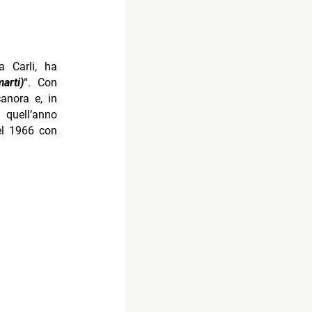
a Carli, ha
arti)
“. Con
canora e, in
 quell’anno
el 1966 con