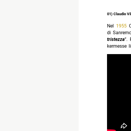
01) Claudio Vi
Nel
1955
C
di Sanremo 
tristezza
“. 
kermesse li