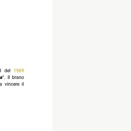
al del
1969
ia
“. Il brano
a vincere il