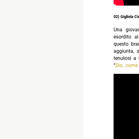
02) Gigliola Ci
Una giovan
esordito a
questo bran
aggiunta, 
tenutosi a
“
Dio, come