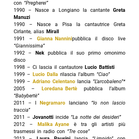
con
“Pregherei”
1990 – Nasce a Longiano la cantante
Greta
Manuzi
1990 – Nasce a Pisa la cantautrice Greta
Cirlante, alias
Mirall
1991 –
Gianna Nannini
pubblica il disco live
“Giannissima”
1992 –
Nek
pubblica il suo primo omonimo
disco
1998 – Ci lascia il cantautore
Lucio Battisti
1999 –
Lucio Dalla
rilascia l’album
“Ciao”
1999 –
Adriano Celentano
lancia
“L’arcobaleno”*
2005 –
Loredana Bertè
pubblica l’album
“Babybertè”
2011 – I
Negramaro
lanciano
“Io non lascio
traccia”
2011 –
Jovanotti
incide
“La notte dei desideri”
2012 –
Malika Ayane
è tra gli artisti più
trasmessi in radio con
“Tre cose”
2013 –
Laura Pausini
lancia
“Limpido”
con