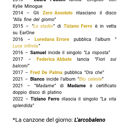
Kylie Minogue
2014 – Gli
Zero Assoluto
rilasciano il disco
“Alla fine del giorno”
2015 –
“
Lo stadio
”
di
Tiziano Ferro
è in vetta
su EarOne
2016 –
Loredana Errore
pubblica l’album
“
Luce infinita
”
2016 –
Samuel
incide il singolo
“La risposta”
2017 –
Federica Abbate
lancia
“Fiori sui
balconi”
2017 –
Fred De Palma
pubblica
“Ora che”
2021 –
Blanco
incide l’album “
Blu celeste
”
2021 – “
Madame”
di
Madame
è certificato
doppio disco di platino
2022 –
Tiziano Ferro
rilascia il singolo
“La vita
splendida”
*La canzone del giorno:
L’arcobaleno