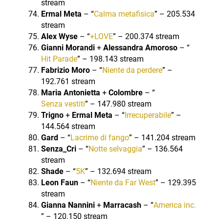
stream
Ermal Meta
– “
Calma metafisica
” – 205.534
stream
Alex Wyse
– “
+LOVE
” – 200.374 stream
Gianni Morandi
+
Alessandra Amoroso
– “
Hit Parade
” – 198.143 stream
Fabrizio Moro
– “
Niente da perdere
” –
192.761 stream
Maria Antonietta
+
Colombre
– “
Senza vestiti
” – 147.980 stream
Trigno
+
Ermal Meta
– “
Irrecuperabile
” –
144.564 stream
Gard
– “
Lacrime di fango
” – 141.204 stream
Senza_Cri
– “
Notte selvaggia
” – 136.564
stream
Shade
– “
5K
” – 132.694 stream
Leon Faun
– “
Niente da Far West
” – 129.395
stream
Gianna Nannini
+
Marracash
– “
America inc.
” – 120.150 stream