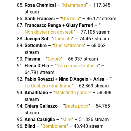
Rosa Chemical
– “
Mammamì
” – 117.345
stream
Santi Francesi
– “
Guerrilla
” – 86.172 stream
Francesco Renga
+
Giusy Ferreri
– “
Non dovrei non dovresti
” – 77.105 stream
Jacopo Sol
. “
Onda blu
” – 74.467 stream
Settembre
– “
Due settimane
” – 68.062
stream
Plasma
– “
Colore
” – 66.937 stream
Elena D’Elia
– “
Non è mica fantasia
” –
64.791 stream
Fabio Rovazzi
+
Nino D’Angelo
+
Arisa
– “
La Costiera amalfitana
” – 62.869 stream
Amalfitano
– “
Maledette parole
” – 58.308
stream
Chiara Galiazzo
– “
Basta poco
” – 54.765
stream
Anna Castiglia
– “
Mirò
” – 51.326 stream
Blind
– “
Bombonera
” – 43.940 stream