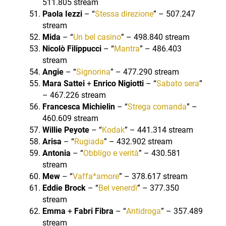
511.805 stream
Paola Iezzi
– “
Stessa direzione
” – 507.247
stream
Mida
– “
Un bel casino
” – 498.840 stream
Nicolò Filippucci
– “
Mantra
” – 486.403
stream
Angie
– “
Signorina
” – 477.290 stream
Mara Sattei
+
Enrico Nigiotti
– “
Sabato sera
”
– 467.226 stream
Francesca Michielin
– “
Strega comanda
” –
460.609 stream
Willie Peyote
– “
Kodak
” – 441.314 stream
Arisa
– “
Rugiada
” – 432.902 stream
Antonia
– “
Obbligo e verità
” – 430.581
stream
Mew
– “
Vaffa*amore
” – 378.617 stream
Eddie Brock
– “
Bel venerdì
” – 377.350
stream
Emma
+
Fabri Fibra
– “
Antidroga
” – 357.489
stream