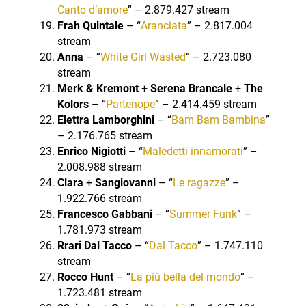
Canto d’amore
” – 2.879.427 stream
Frah Quintale
– “
Aranciata
” – 2.817.004
stream
Anna
– “
White Girl Wasted
” – 2.723.080
stream
Merk & Kremont
+
Serena Brancale
+
The
Kolors
– “
Partenope
” – 2.414.459 stream
Elettra Lamborghini
– “
Bam Bam Bambina
”
– 2.176.765 stream
Enrico Nigiotti
– “
Maledetti innamorati
” –
2.008.988 stream
Clara
+
Sangiovanni
– “
Le ragazze
” –
1.922.766 stream
Francesco Gabbani
– “
Summer Funk
” –
1.781.973 stream
Rrari Dal Tacco
– “
Dal Tacco
” – 1.747.110
stream
Rocco Hunt
– “
La più bella del mondo
” –
1.723.481 stream