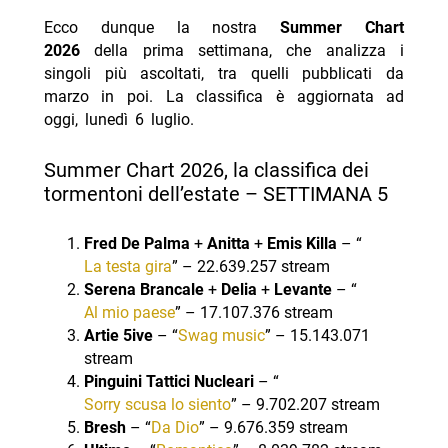
Ecco dunque la nostra
Summer Chart
2026
della prima settimana, che analizza i
singoli più ascoltati, tra quelli pubblicati da
marzo in poi. La classifica è aggiornata ad
oggi, lunedì 6 luglio.
Summer Chart 2026, la classifica dei
tormentoni dell’estate – SETTIMANA 5
Fred De Palma
+
Anitta
+
Emis Killa
– “
La testa gira
” – 22.639.257 stream
Serena Brancale
+
Delia
+
Levante
– “
Al mio paese
” – 17.107.376 stream
Artie 5ive
– “
Swag music
” – 15.143.071
stream
Pinguini Tattici Nucleari
– “
Sorry scusa lo siento
” – 9.702.207 stream
Bresh
– “
Da Dio
” – 9.676.359 stream