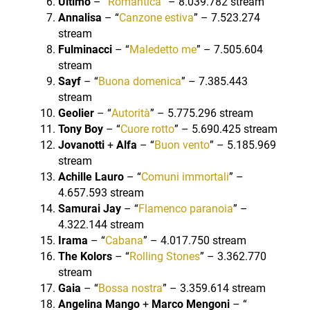
Ultimo
– “
Romantica
” – 8.039.782 stream
Annalisa
– “
Canzone estiva
” – 7.523.274
stream
Fulminacci
– “
Maledetto me
” – 7.505.604
stream
Sayf
– “
Buona domenica
” – 7.385.443
stream
Geolier
– “
Autorità
” – 5.775.296 stream
Tony Boy
– “
Cuore rotto
” – 5.690.425 stream
Jovanotti
+
Alfa
– “
Buon vento
” – 5.185.969
stream
Achille Lauro
– “
Comuni immortali
” –
4.657.593 stream
Samurai Jay
– “
Flamenco paranoia
” –
4.322.144 stream
Irama
– “
Cabana
” – 4.017.750 stream
The Kolors
– “
Rolling Stones
” – 3.362.770
stream
Gaia
– “
Bossa nostra
” – 3.359.614 stream
Angelina Mango
+
Marco Mengoni
– “