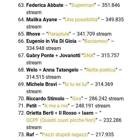
Federica Abbate
– “
Superman
” – 351.846
stream
Malika Ayane
– “
Una possibilità
” – 349.835
stream
Rhove
– “
Parapluie
” – 341.709 stream
Eugenio in Via Di Gioia
– “
Baciamoci
” –
334.948 stream
Gabry Ponte
+
Jovanotti
“
DNA
” – 315.757
stream
Welo
+
Anna Tatangelo
– “
Notte poetica
” –
314.515 stream
Michele Bravi
– “
Io tu lei lui
” – 314.369
stream
Riccardo Stimolo
– “
Gira
” – 286.242 stream
Petit
– “
A me a me
” – 248.191 stream
Orietta Berti
+
Il Rosso
+
Iaem
– “
QCPF (Quadri cuori picche fiori)
” – 232.286
stream
Raf
– “
Pazzi stupidi ragazzi
” – 217.935