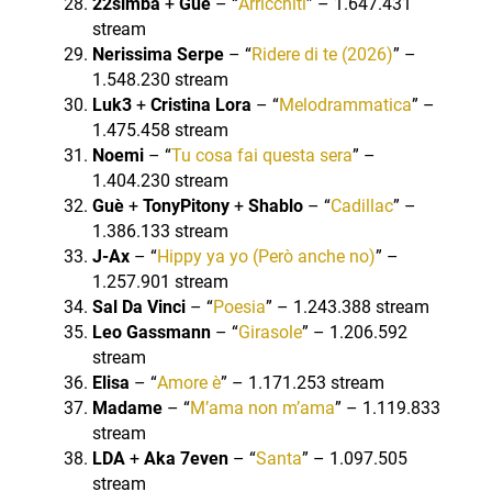
22simba
+
Guè
– “
Arricchiti
” – 1.647.431
stream
Nerissima Serpe
– “
Ridere di te (2026)
” –
1.548.230 stream
Luk3
+
Cristina Lora
– “
Melodrammatica
” –
1.475.458 stream
Noemi
– “
Tu cosa fai questa sera
” –
1.404.230 stream
Guè
+
TonyPitony
+
Shablo
– “
Cadillac
” –
1.386.133 stream
J-Ax
– “
Hippy ya yo (Però anche no)
” –
1.257.901 stream
Sal Da Vinci
– “
Poesia
” – 1.243.388 stream
Leo Gassmann
– “
Girasole
” – 1.206.592
stream
Elisa
– “
Amore è
” – 1.171.253 stream
Madame
– “
M’ama non m’ama
” – 1.119.833
stream
LDA
+
Aka 7even
– “
Santa
” – 1.097.505
stream