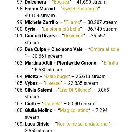
Dolcenera
– “
Epopea
” – 41.690 stream
Emma Muscat
– “
Sweet Panorama
” –
40.109 stream
Michele Zarrillo
– “
Ti amo
” – 38.207 stream
Syria
– “
La storia più bella
” – 36.740 stream
Gemelli Diversi
– “
Desiderio
” – 35.567
stream
Dea Culpa
+
Ciao sono Vale
– “
Ombra al sole
” – 30.661 stream
Martina Attili
+
Pierdavide Carone
– “
È finita
” – 25.630 stream
Mietta
– “
Mille bugie
” – 25.613 stream
Vybes
– “
Il sesso
” – 22.835 stream
Silvia Salemi
– “
End Of Silence
” – 8.065
stream
Cioffi
– “
Carmela
” – 8.030 stream
Giulia Molino
– “
Magico latino
” – 7.294
stream
Luca Dirisio
– “
Non te ne sei andata mai
” –
3.650 stream