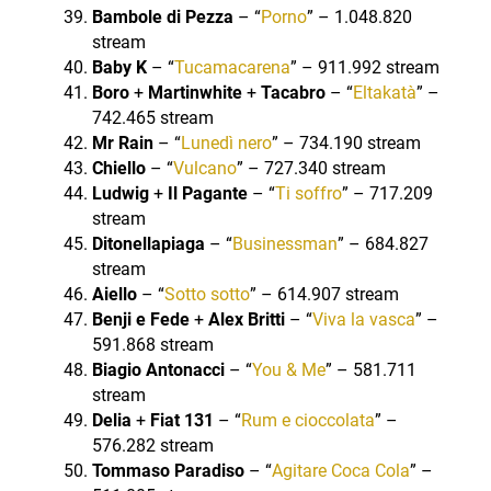
Bambole di Pezza
– “
Porno
” – 1.048.820
stream
Baby K
– “
Tucamacarena
” – 911.992 stream
Boro
+
Martinwhite
+
Tacabro
– “
Eltakatà
” –
742.465 stream
Mr Rain
– “
Lunedì nero
” – 734.190 stream
Chiello
– “
Vulcano
” – 727.340 stream
Ludwig
+
Il Pagante
– “
Ti soffro
” – 717.209
stream
Ditonellapiaga
– “
Businessman
” – 684.827
stream
Aiello
– “
Sotto sotto
” – 614.907 stream
Benji e Fede
+
Alex Britti
– “
Viva la vasca
” –
591.868 stream
Biagio Antonacci
– “
You & Me
” – 581.711
stream
Delia
+
Fiat 131
– “
Rum e cioccolata
” –
576.282 stream
Tommaso Paradiso
– “
Agitare Coca Cola
” –