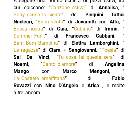
A seguire una nutrita schiera di pezzi estivi, tra
cui spiccano: “
Canzone estiva
” di
Annalisa
, “
Sorry scusa lo siento
” dei
Pinguini Tattici
Nucleari
, “
Buon vento
” di
Jovanotti
con
Alfa
, “
Bossa nostra
” di
Gaia
, “
Cabana
” di
Irama
, “
Summer Funk
” di
Francesco Gabbani
, “
Bam Bam Bambina
” di
Elettra
Lamborghini
, “
Le ragazze
” di
Clara
+
Sangiovanni
, “
Poesia
” di
Sal Da Vinci
, “
Tu cosa fai questa sera
” di
Noemi
, “
Canto d’amore
” di
Angelina
Mango
con
Marco Mengoni
, “
La Costiera amalfitana
” di
Fabio
Rovazzi
con
Nino D’Angelo
e
Arisa
, e molte
altre ancora.