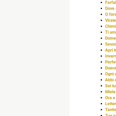
Farfal
Dove s
O fors
Virale
Chimi
Ti am
Dome
Sess
Apri t
Invern
Perfe
Duece
Ogni v
Abbi c
Sei tu
Miele
Ora e
Lette
Tanti
Tuo p