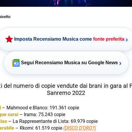
uisetto
›
Imposta Recensiamo Musica come
fonte preferita
›
Segui Recensiamo Musica su Google News
ati del numero di copie vendute dai brani in gara al F
Sanremo 2022
i
– Mahmood e Blanco: 191.361 copie
ue sarai
– Irama: 75.243 copie
ciao
– La Rappresentante di Lista: 69.979 copie
erabile
– Rkomi: 61.519 copie
(DISCO D’ORO?)