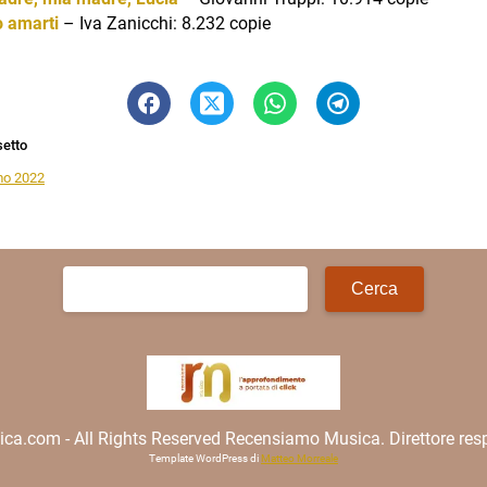
o
amarti
– Iva Zanicchi: 8.232 copie
setto
o 2022
Ricerca
per:
.com - All Rights Reserved Recensiamo Musica. Direttore resp
Template WordPress di
Matteo Morreale