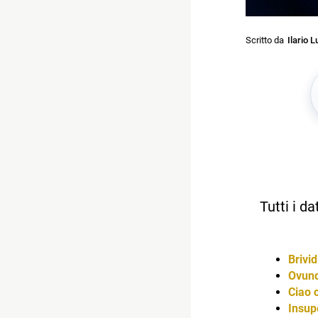
Scritto da
Ilario L
Tutti i d
Brivid
Ovunq
Ciao 
Insup