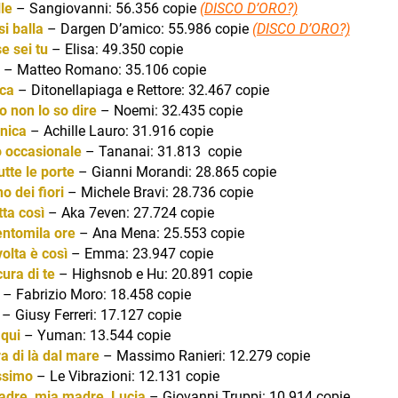
le
– Sangiovanni: 56.356 copie
(DISCO D’ORO?)
i balla
– Dargen D’amico: 55.986 copie
(DISCO D’ORO?)
e sei tu
– Elisa: 49.350 copie
– Matteo Romano: 35.106 copie
ca
– Ditonellapiaga e Rettore: 32.467 copie
o non lo so dire
– Noemi: 32.435 copie
nica
– Achille Lauro: 31.916 copie
o
occasionale
– Tananai: 31.813 copie
utte le porte
– Gianni Morandi: 28.865 copie
o dei fiori
– Michele Bravi: 28.736 copie
tta
così
– Aka 7even: 27.724 copie
ntomila ore
– Ana Mena: 25.553 copie
olta è così
– Emma: 23.947 copie
ura di te
– Highsnob e Hu: 20.891 copie
– Fabrizio Moro: 18.458 copie
– Giusy Ferreri: 17.127 copie
 qui
– Yuman: 13.544 copie
ra di là dal mare
– Massimo Ranieri: 12.279 copie
ssimo
– Le Vibrazioni: 12.131 copie
adre, mia madre, Lucia
– Giovanni Truppi: 10.914 copie