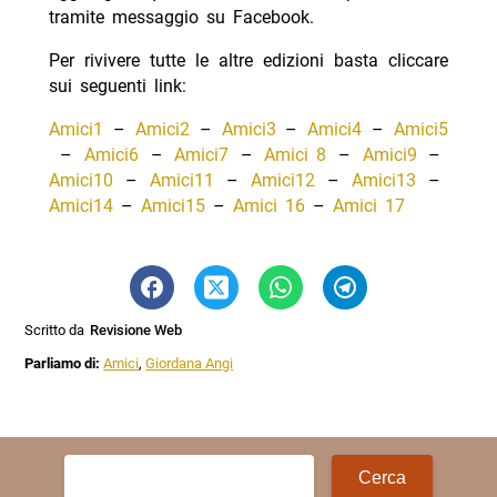
tramite messaggio su Facebook.
Per rivivere tutte le altre edizioni basta cliccare
sui seguenti link:
Amici1
–
Amici2
–
Amici3
–
Amici4
–
Amici5
–
Amici6
–
Amici7
–
Amici 8
–
Amici9
–
Amici10
–
Amici11
–
Amici12
–
Amici13
–
Amici14
–
Amici15
–
Amici 16
–
Amici 17
Scritto da
Revisione Web
Parliamo di:
Amici
,
Giordana Angi
Ricerca
per: